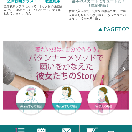
立体裁断クラス・・・教室風景
基本のスカートでキュートに！
〔生徒作品〕
立体裁断クラスに入って、十ヶ月目の生徒さ
んです。 教材として、ワンピースに次々挑
教室に入られて、初めての作品です。 ご本
戦しています。 だん ...
人登場ももちろんはじめて。 ダンガリーの
ように、横糸が黒、縦 ...