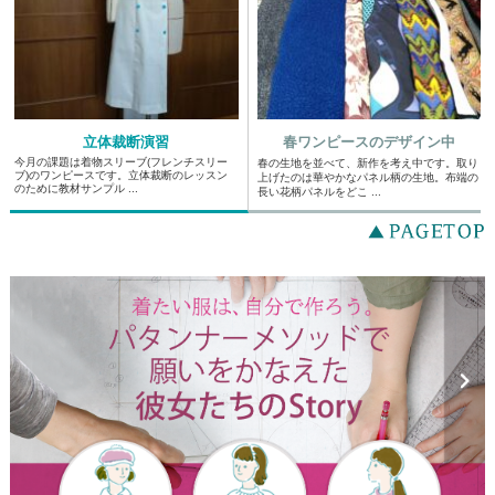
立体裁断演習
春ワンピースのデザイン中
今月の課題は着物スリーブ(フレンチスリー
春の生地を並べて、新作を考え中です。取り
ブ)のワンピースです。立体裁断のレッスン
上げたのは華やかなパネル柄の生地。布端の
のために教材サンプル ...
長い花柄パネルをどこ ...