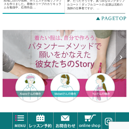
紺地に白の小花柄、ポリエステル地でブラウ
夢、だったそうです。真っ白なロングダッフ
スを作りました。着物スリーブのカリキュラ
ルコート！ダッフルコートの 起源は北欧の
ムを勉強中、応用作品 ...
漁師の仕事着ですが、 ...