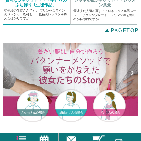
贅沢なジャケット・・・手作りの
シャネル風ジャケット・・レッス
ふち飾り〔生徒作品〕
ン風景
初登場の生徒さんです。 プリンセスライン
最近また人気の高まっているシャネル風スー
のジャケット教材と、一枚袖のレッスンを終
ツ･･･ リボンやブレード、フリンジ等を飾る
えたばかりですが、 ...
のが特徴的ですが ...