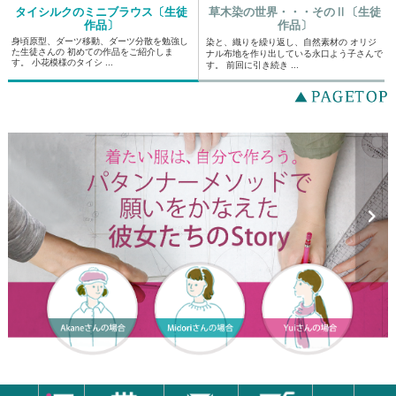
タイシルクのミニブラウス〔生徒
草木染の世界・・・そのⅡ〔生徒
作品〕
作品〕
身頃原型、ダーツ移動、ダーツ分散を勉強し
染と、織りを繰り返し、自然素材の オリジ
た生徒さんの 初めての作品をご紹介しま
ナル布地を作り出している永口よう子さんで
す。 小花模様のタイシ ...
す。 前回に引き続き ...