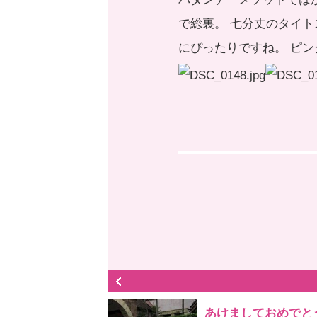
で総裏。 七分丈のタイ
にぴったりですね。 ピ
あけましておめでと