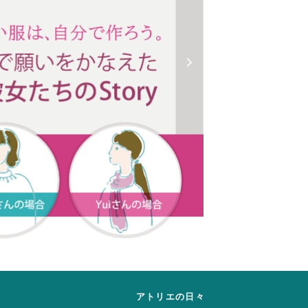
声
アトリエの日々