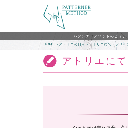
パタンナーメソッドのヒミツ
HOME
＞
アトリエの日々
＞
アトリエにて
＞
フリル
アトリエにて
やっと春が来た気分。久