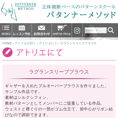
HOME
＞
アトリエの日々
＞
アトリエにて
＞
ラグランスリーブブラウス
ラグランスリーブブラウス
ギャザーを入れたプルオーバーブラウスを作りました。
サンプル作品です。
素材はシルクシフォン。
教材パターンとしてメンバーにご提案している作品。
ウェストと襟ぐりの一部がゴム仕立て、前中心がリボン結
びなので調節できます。