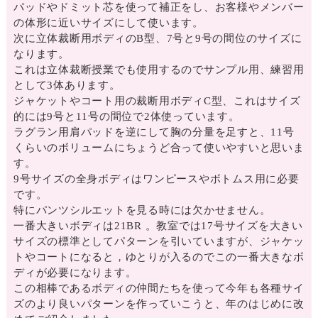
パッドやドミット芯を使って補正をし、お客様やメンバー
の体形に近いサイズにして使います。
次に立体裁断用ボディのB型、7号と9号の間位のサイズに
なります。
これは立体裁断授業でも使用するのでサンプル用、練習用
として3体あります。
ジャケットやコート用の裁断用ボディC型、これはサイズ
的には9号と11号の間位で2体使っています。
ラグラン用肩パッドを逆にして胸の分量を足すと、11号
くらいのボリュームにちょうど合って使いやすいと思いま
す。
9号サイズの全身ボディはワンピースやボトムス用に必要
です。
特にパンツシルエットを見る時には欠かせません。
一番大きいボディは21BR 。教室では17号サイズを大きい
サイズの標準としてパターンを引いていますが、ジャケッ
トやコートになると，ゆとりが入るのでこの一番大きなボ
ディが必要になります。
この相棒であるボディの仲間たちを使って今年も各種サイ
ズのより良いパターンを作っていこうと、年のはじめに改