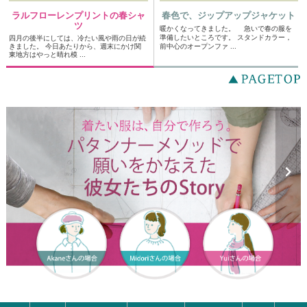
ラルフローレンプリントの春シャ
春色で、ジップアップジャケット
ツ
暖かくなってきました。 急いで春の服を
準備したいところです。 スタンドカラー，
四月の後半にしては、冷たい風や雨の日が続
きました。 今日あたりから、週末にかけ関
前中心のオープンファ ...
東地方はやっと晴れ模 ...