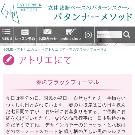
HOME
＞
アトリエの日々
＞
アトリエにて
＞
春のブラックフォーマル
春のブラックフォーマル
今日は春分の日、国民の祝日。 自然をたたえ、生物をい
つくしむ日とされています。 春のお彼岸はこの日を挟ん
だ七日間ですが、 お彼岸にお墓参りをする、ご住職にお
経をあげていただく、 などの仏教行事は 日本独特のも
のだそうですね。 デザインカラーのジャケットと八枚は
ぎのマーメードスカートを 織り柄の美しい黒のシルクウ