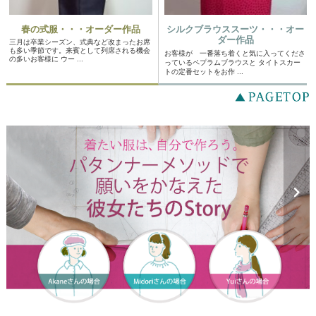
春の式服・・・オーダー作品
シルクブラウススーツ・・・オー
ダー作品
三月は卒業シーズン、式典など改まったお席
も多い季節です。来賓として列席される機会
お客様が 一番落ち着くと気に入ってくださ
の多いお客様に ウー ...
っているペプラムブラウスと タイトスカー
トの定番セットをお作 ...