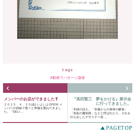
tags
動画でパターン講座
メンバーのお店ができました❣
『高田賢三 夢をかける』展示会
に行ってきました。
２０２５．４．２５(金) いよいよOPEN! メ
ンバーが姉妹で着々と準備を重ねてきまし
「木綿の詩人」「衣服からの身体の解放」
た。『DELI ...
「色彩の魔術師」などと呼ばれたり、それを
打ち出したデザイナー高 ...