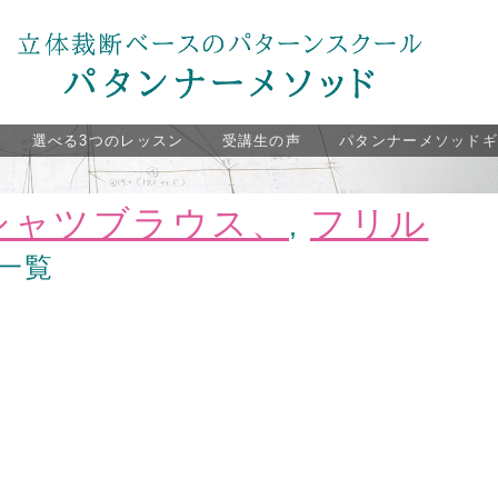
選べる3つのレッスン
受講生の声
パタンナーメソッド
シャツブラウス、
フリル
,
一覧