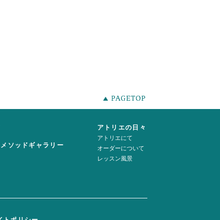
声
アトリエの日々
アトリエにて
ーメソッドギャラリー
オーダーについて
レッスン風景
イトポリシー