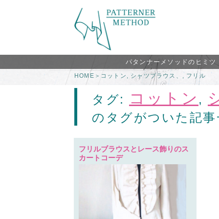
パタンナーメソッドのヒミツ
HOME
＞
コットン
,
シャツブラウス、
,
フリル
コットン
タグ:
,
のタグがついた記事
フリルブラウスとレース飾りのス
カートコーデ