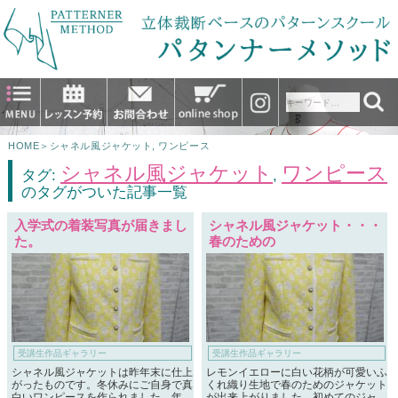
HOME
＞
シャネル風ジャケット
,
ワンピース
シャネル風ジャケット
ワンピース
タグ:
,
のタグがついた記事一覧
入学式の着装写真が届きまし
シャネル風ジャケット・・・
た。
春のための
受講生作品ギャラリー
受講生作品ギャラリー
シャネル風ジャケットは昨年末に仕上
レモンイエローに白い花柄が可愛いふ
がったものです。冬休みにご自身で真
くれ織り生地で春のためのジャケット
白いワンピースを作られました。年
が出来上がりました。初めてのジャ