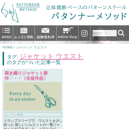
HOME
＞
ジャケット ウエスト
ジャケット ウエスト
タグ:
のタグがついた記事一覧
裂き織りジャケット新
作・・・〔生徒作品〕
レッスン風景
ドロップスリーブで、ウエストを少し
絞った 新しいシルエットの一重ジャ
ケットができました。 パネルライ …