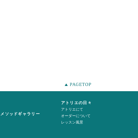
声
アトリエの日々
アトリエにて
ーメソッドギャラリー
オーダーについて
レッスン風景