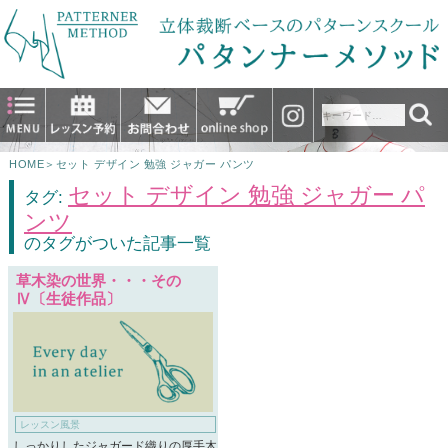
HOME
＞
セット デザイン 勉強 ジャガー パンツ
セット デザイン 勉強 ジャガー パ
タグ:
ンツ
のタグがついた記事一覧
草木染の世界・・・その
Ⅳ〔生徒作品〕
レッスン風景
しっかりしたジャガード織りの厚手木