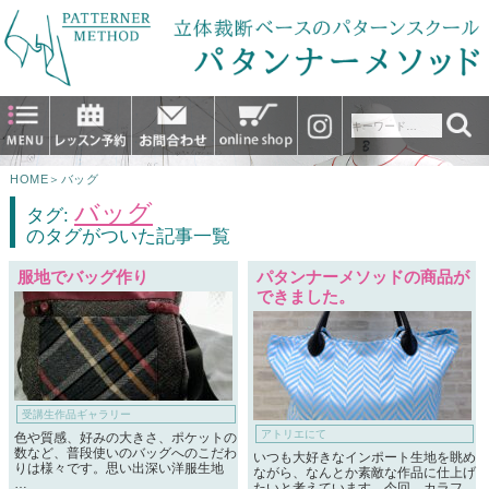
HOME
＞
バッグ
バッグ
タグ:
のタグがついた記事一覧
服地でバッグ作り
パタンナーメソッドの商品が
できました。
受講生作品ギャラリー
アトリエにて
色や質感、好みの大きさ、ポケットの
数など、普段使いのバッグへのこだわ
いつも大好きなインポート生地を眺め
りは様々です。思い出深い洋服生地
ながら、なんとか素敵な作品に仕上げ
…
たいと考えています。今回、カラフ