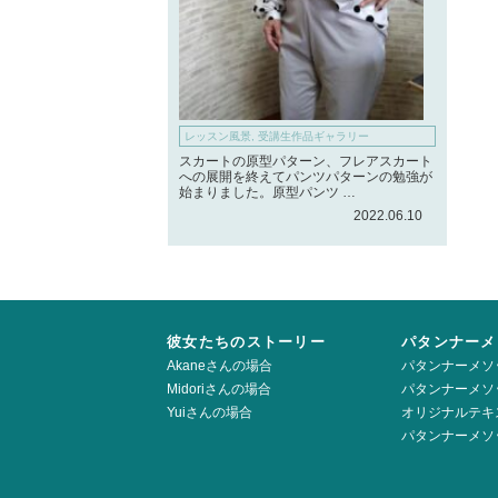
レッスン風景
,
受講生作品ギャラリー
スカートの原型パターン、フレアスカート
への展開を終えてパンツパターンの勉強が
始まりました。原型パンツ …
2022.06.10
彼女たちのストーリー
パタンナーメ
Akaneさんの場合
パタンナーメソ
Midoriさんの場合
パタンナーメソ
Yuiさんの場合
オリジナルテキ
パタンナーメソ