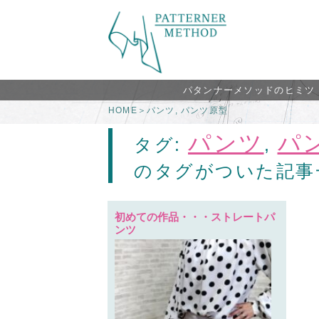
パタンナーメソッドのヒミツ
HOME
＞
パンツ
,
パンツ原型
パンツ
パ
タグ:
,
のタグがついた記事
初めての作品・・・ストレートパ
ンツ