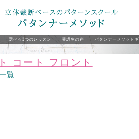
選べる3つのレッスン
受講生の声
パタンナーメソッド
ト コート フロント
一覧