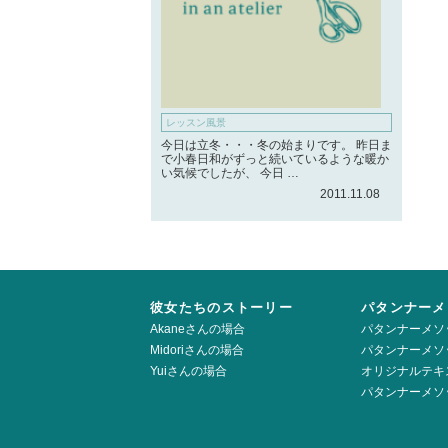
レッスン風景
今日は立冬・・・冬の始まりです。 昨日ま
で小春日和がずっと続いているような暖か
い気候でしたが、 今日 …
2011.11.08
彼女たちのストーリー
パタンナーメ
Akaneさんの場合
パタンナーメソ
Midoriさんの場合
パタンナーメソ
Yuiさんの場合
オリジナルテキ
パタンナーメソ