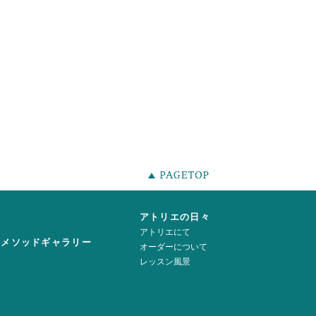
声
アトリエの日々
アトリエにて
ーメソッドギャラリー
オーダーについて
レッスン風景