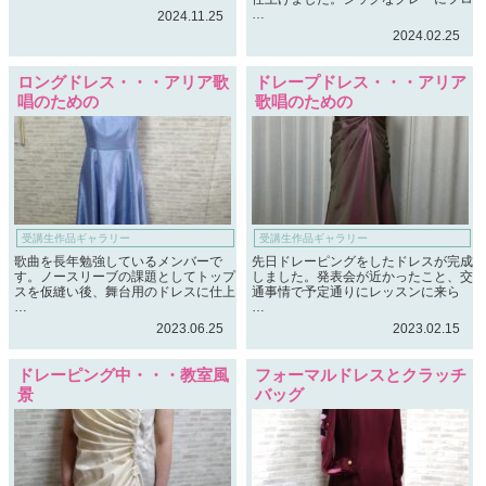
…
2024.11.25
2024.02.25
ロングドレス・・・アリア歌
ドレープドレス・・・アリア
唱のための
歌唱のための
受講生作品ギャラリー
受講生作品ギャラリー
歌曲を長年勉強しているメンバーで
先日ドレーピングをしたドレスが完成
す。ノースリーブの課題としてトップ
しました。発表会が近かったこと、交
スを仮縫い後、舞台用のドレスに仕上
通事情で予定通りにレッスンに来ら
…
…
2023.06.25
2023.02.15
ドレーピング中・・・教室風
フォーマルドレスとクラッチ
景
バッグ