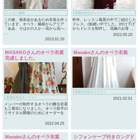
レッスン風景
受講生作品ギャラリー
この春、発表会があるため衣装を作っ
昨年、レッスン風景の中でご紹介した
ています。オペラ・椿姫からアリア
ドレス。(仮縫い中でした。)付け下げ
「ああ、そはかの人か～花から花へ」
からドレスを制作し、花嫁のお母 …
…
2022.05.20
2023.01.20
MASAKOさんのオペラ衣裳
Masakoさんのオペラ衣装
完成しました。
受講生作品ギャラリー
受講生作品ギャラリー
2021.02.01
メンバーの制作するオペラの舞台衣裳
も三着目になりました。オペラ歌手の
リサイタル開催のためにオーダーを
…
2022.04.25
Masakoさんのオペラ衣裳
シフォンケープ付きロングド