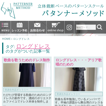
HOME
＞
ロングドレス
ロングドレス
タグ:
のタグがついた記事一覧
歌曲を歌うためのドレス制作
ロングドレス・・・アリア歌
唱のための
受講生作品ギャラリー
受講生作品ギャラリー
たびたび登場する歌曲のためのロング
ドレスの新作です。濃紺のポリエステ
歌曲を長年勉強しているメンバーで
ルファイユでドレス本体を制作しま
す。半袖の課題から舞台用のドレスを
…
仕上げました。シックなグレーにフロ