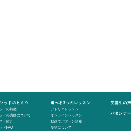
ソッドのヒミツ
選べる3つのレッスン
受講生の
ッドの特徴
アトリエレッスン
パタンナ
ッドの講師について
オンラインレッスン
スト紹介
動画でパターン講座
ッドFAQ
受講について