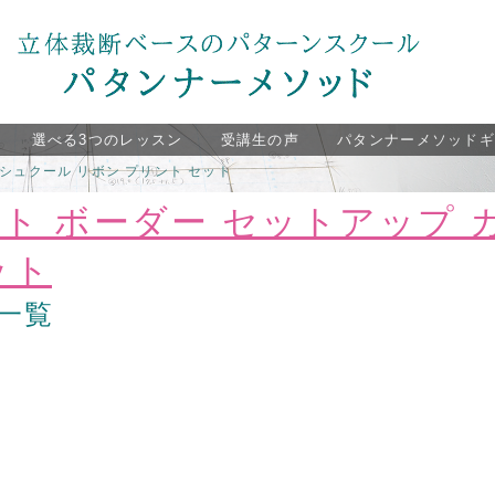
選べる3つのレッスン
受講生の声
パタンナーメソッド
カシュクール リボン プリント セット
ート ボーダー セットアップ 
ット
一覧