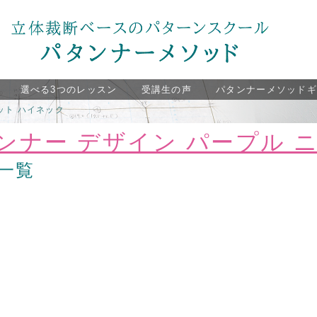
選べる3つのレッスン
受講生の声
パタンナーメソッド
ット ハイネック
インナー デザイン パープル 
一覧