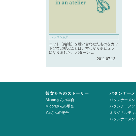
レッスン風景
ニット〔編地〕を縫い合わせたものをカッ
トソウと呼ぶことは、すっかりポピュラー
になりました。 パターン …
2011.07.13
彼女たちのストーリー
パタンナーメ
Akaneさんの場合
パタンナーメソ
Midoriさんの場合
パタンナーメソ
Yuiさんの場合
オリジナルテキ
パタンナーメソ