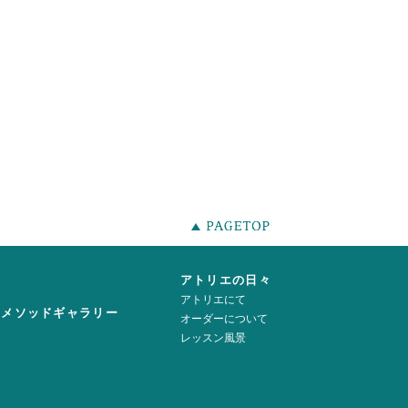
声
アトリエの日々
アトリエにて
ーメソッドギャラリー
オーダーについて
レッスン風景