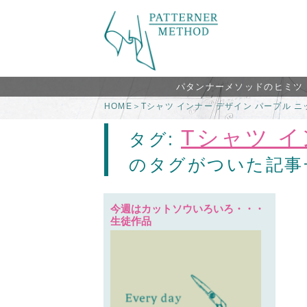
パタンナーメソッドのヒミツ
HOME
＞
Tシャツ インナー デザイン パープル ニ
Tシャツ 
タグ:
のタグがついた記事
今週はカットソウいろいろ・・・
生徒作品