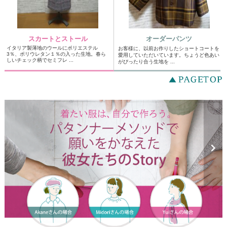
スカートとストール
オーダーパンツ
イタリア製薄地のウールにポリエステル
お客様に、以前お作りしたショートコートを
3％、ポリウレタン１％の入った生地。春ら
愛用していただいています。ちょうど色あい
しいチェック柄でセミフレ ...
がぴったり合う生地を ...