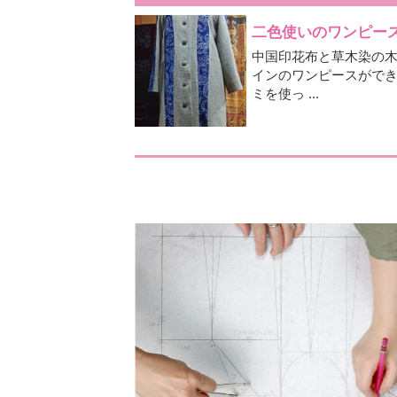
二色使いのワンピー
中国印花布と草木染の
インのワンピースがで
ミを使っ ...